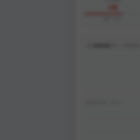
大数
概率：68%
第
3466355
期 ｜ 开奖时间：
算法引擎：V3.2.1