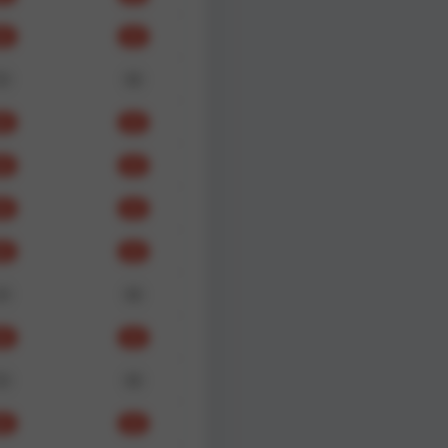
单
对
双
错
双
对
单
对
单
对
双
对
单
错
单
对
双
错
双
对