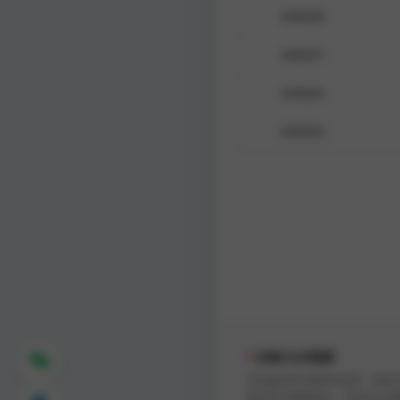
3466328
3466327
3466326
3466325
加拿大28预测
专业提供PC蛋蛋幸运28、加拿
据分析与智能算法，本站永久免