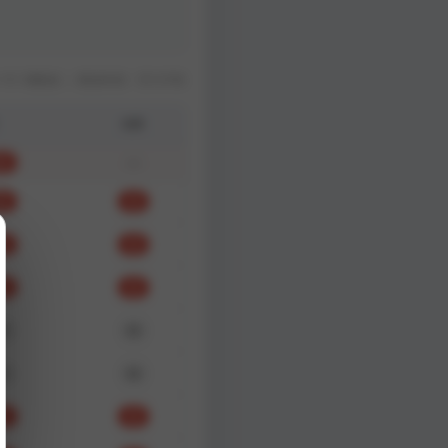
 151 期数据 ｜ 数据来源：官方开奖
结果
—
双
双
对
双
对
单
对
单
错
单
错
双
对