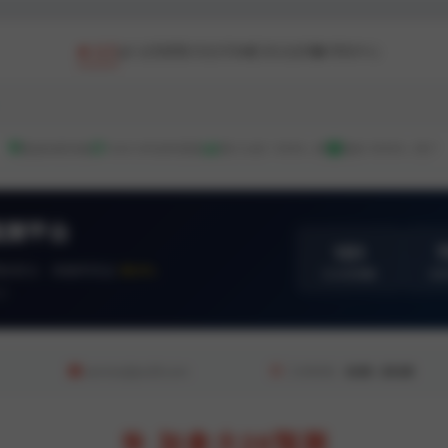
首页
走势图
历史开奖
算法说明
帮助中心
数据加密传输
7x24小时实时更新
累计分析 10000+ 期
服务 50000+ 用户
预测平台
151
络算法 · 准确率高达
98.6%
已分析期数
当
步
service@pc28.com
工作时间：
8:00 - 24:00
🎯 加拿大28预测