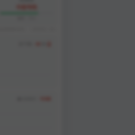
中段号码
概率：72%
据预测概率较高。 ｜ 置信区间：95%
距下期：
64
秒
当前模式：
专业版