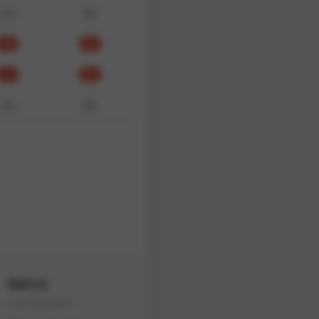
大
错
单
对
小
对
单
错
联系方式
400-888-6666