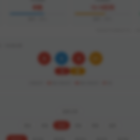
单数
13-15区间
概率：62%
概率：55%
根据最近50期数据分析，大数
14:54:35
+
+
=
8
9
4
21
大
单
大双未开：
02
期
小双未开：
06
期
小单未开：
01
期
加拿大28
组合
杀组
双项
四余
双组
龙虎
算法01
算法02
算法03
算法04
算法05
算法06