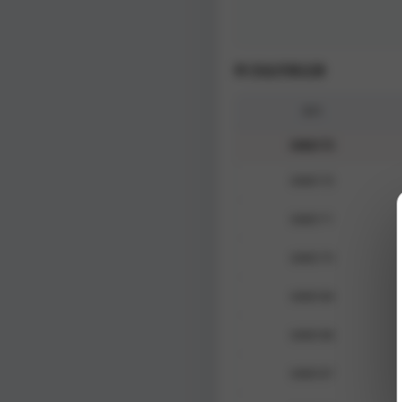
历史开奖记录
期号
3466173
3466172
3466171
3466170
3466169
3466168
3466167