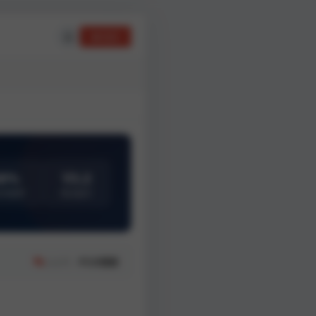
登录
48%
V3.2
前准确率
算法版本
公众号：
PC28预测