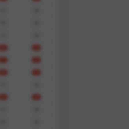
大
错
单
错
小
错
单
对
大
对
单
对
小
错
双
对
大
错
双
错