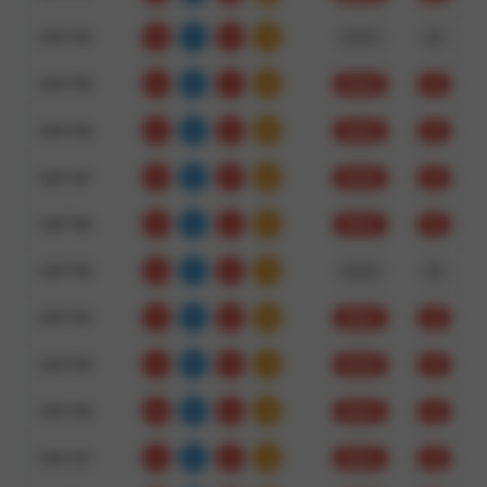
3467790
8
7
0
15
杀4N3
错
3467789
6
9
7
22
杀4N3
对
3467788
0
8
0
08
杀4N3
对
3467787
9
5
9
23
杀4N0
对
3467786
0
4
3
07
杀4N1
对
3467785
4
7
4
15
杀4N3
错
3467784
2
4
0
06
杀4N1
对
3467783
4
0
9
13
杀4N2
对
3467782
6
6
4
16
杀4N1
对
3467781
4
9
3
16
杀4N1
对