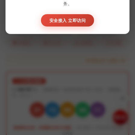
工作时间：
8:00 - 24:00
公众号：
PC28预测
务。
安全接入 立即访问
🎯 加拿大28预测
加拿大28预测与分析平台 · 企业级大数据服务
实时数据
算法分析
走势图表
专业策略
商务合作 认准唯一用户名 / 没有
⭐ 今日重点预测
第
3467797
期 ｜ 预测时间：2026年08月10日 15:50 ｜ 数据版
本：V3.2.1
21
13
06
04
11
根据算法分析，本期重点关注大单数
｜ 算法模型：LSTM-BP 混合神
经网络