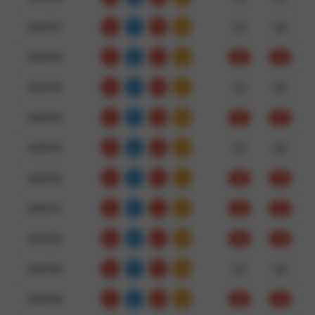
3466797
0
7
6
13
龙
错
3466796
3
2
7
12
虎
对
3466795
6
7
8
21
龙
错
3466794
4
0
2
06
龙
对
3466793
0
8
4
12
龙
错
3466792
0
7
4
11
虎
对
3466791
5
8
1
14
龙
对
3466790
6
8
2
16
龙
对
3466789
3
7
2
12
虎
错
3466788
3
9
6
18
虎
对