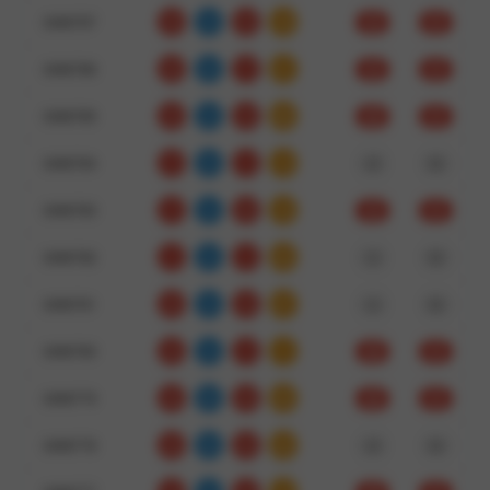
3466787
9
4
5
18
龙
对
3466786
8
6
7
21
龙
对
3466785
0
2
4
06
虎
对
3466784
7
5
1
13
虎
错
3466783
7
3
6
16
龙
对
3466782
1
2
1
04
龙
错
3466781
0
3
4
07
龙
错
3466780
0
4
7
11
虎
对
3466779
8
8
9
25
虎
对
3466778
8
8
6
22
虎
错