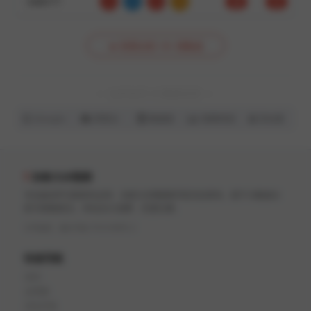
3466777
4
4
5
13
虎
对
查看全部 151 期数据
— 合作伙伴 & 数据支持 —
Google
阿里云
数据堂
智算科技
安全盾
加拿大28预测
专业提供PC蛋蛋幸运28、加拿大28预测开奖历史查询。基于大数据分
析与智能算法，本站永久免费，无需注册。
ICP备案：豫ICP备17010199号-2
快速导航
首页
走势图
历史开奖