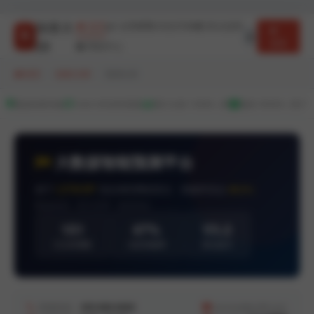
加拿大
首页
走势图
历史开奖
算法说明
28
登录
帮助中心
首页
/
加拿大28
/
预测分析
数据加密传输
7x24小时实时更新
累计分析 10000+ 期
服务 50000+ 用户
大数据智能预测平台
基于
LSTM-BP
混合神经网络算法 · 准确率高达
98.6%
数据来源：官方开奖 · 实时同步
151
47%
V3.2
已分析期数
当前准确率
算法版本
客服热线：
400-888-6666
service@pc28.com