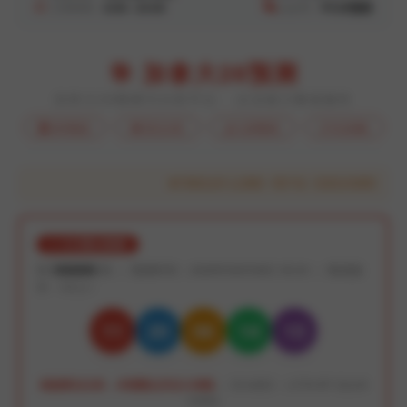
工作时间：
8:00 - 24:00
公众号：
PC28预测
🎯 加拿大28预测
加拿大28预测与分析平台 · 企业级大数据服务
实时数据
算法分析
走势图表
专业策略
商务合作 认准唯一用户名 / 没有任何群聊 / 站长担保 
⭐ 今日重点预测
第
3466808
期 ｜ 预测时间：2026年08月08日 05:00 ｜ 数据版
本：V3.2.1
11
20
06
14
13
根据算法分析，本期重点关注大单数
｜ 算法模型：LSTM-BP 混合神
经网络