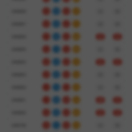
3466808
3
9
3
15
龙
错
3466807
9
0
2
11
虎
错
3466806
7
8
5
20
龙
对
3466805
2
1
3
06
龙
错
3466804
8
0
6
14
龙
对
3466803
5
8
0
13
虎
错
3466802
1
7
7
15
龙
错
3466801
1
6
8
15
虎
对
3466800
8
9
6
23
龙
对
3466799
3
1
6
10
龙
错